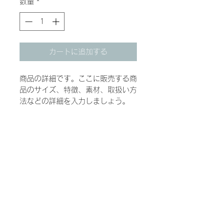
数量
*
カートに追加する
商品の詳細です。ここに販売する商
品のサイズ、特徴、素材、取扱い方
法などの詳細を入力しましょう。
商品情報
商品の詳細について記入する欄で
返品・返金ポリシー
す。ここに販売する商品のサイズ、
特徴、素材、取扱い方法などの詳細
商品の返品・返金について記入する
を入力しましょう。また、商品のセ
配送情報
欄です。購入後、どのように返品ま
ールスポイントを入力して、購入者
たは返金できるかを詳しく示しまし
の興味を引きつけましょう。
商品の配送について記入する欄で
ょう。手続きを明確に示すことでシ